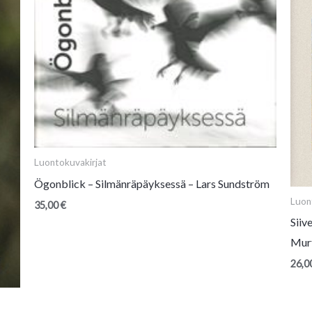
Luontokuvakirjat
Ögonblick – Silmänräpäyksessä – Lars Sundström
Luon
35,00
€
Siiv
Mur
26,0