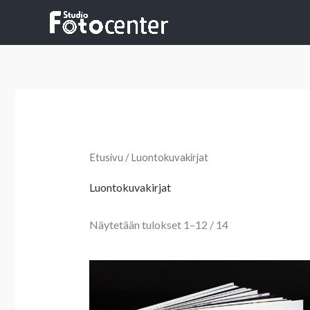
Siirry
sisältöön
Sorted
by
latest
Etusivu
/ Luontokuvakirjat
Luontokuvakirjat
Näytetään tulokset 1–12 / 14