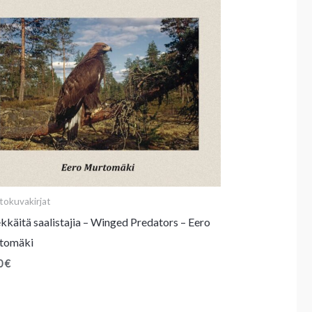
tokuvakirjat
ekkäitä saalistajia – Winged Predators – Eero
tomäki
0
€