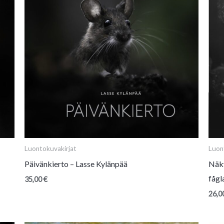
Luontokuvakirjat
Luon
Päivänkierto – Lasse Kylänpää
Näky
fågl
35,00
€
26,0