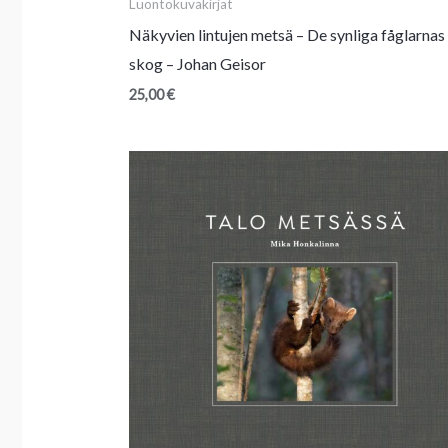
Luontokuvakirjat
Näkyvien lintujen metsä – De synliga fåglarnas
skog – Johan Geisor
25,00
€