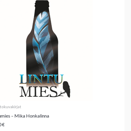
tokuvakirjat
umies – Mika Honkalinna
0
€