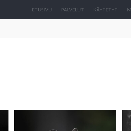
ETUSIVU
PALVELUT
KÄYTETYT
M