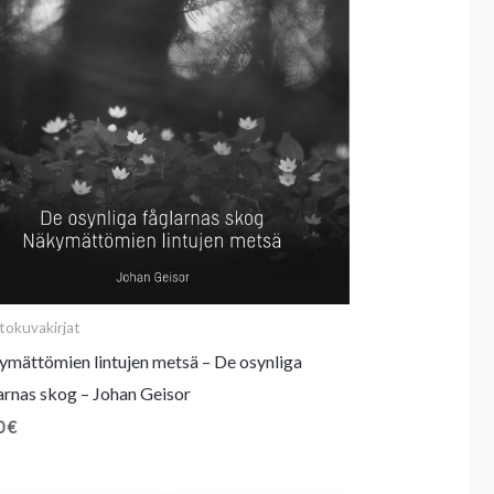
tokuvakirjat
mättömien lintujen metsä – De osynliga
arnas skog – Johan Geisor
0
€