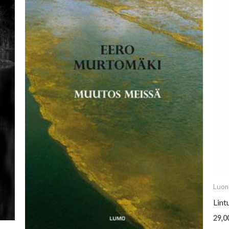
Luon
Lint
29,0