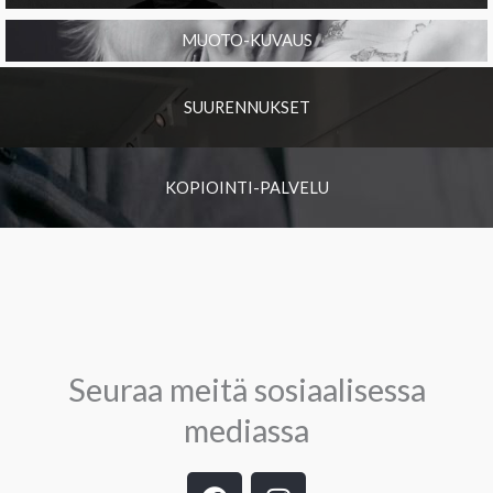
MUOTO-KUVAUS
SUURENNUKSET
KOPIOINTI-PALVELU
Seuraa meitä sosiaalisessa
mediassa
F
I