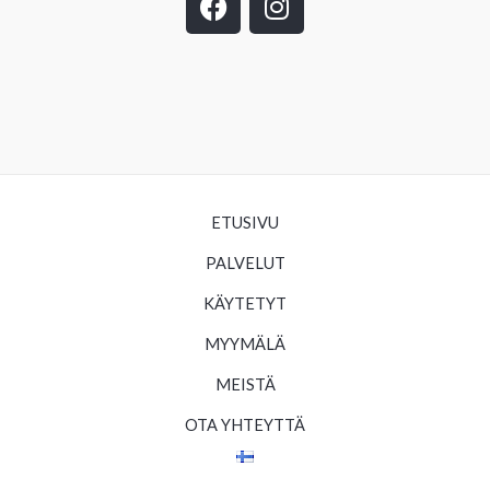
a
n
c
s
e
t
b
a
o
g
o
r
k
a
m
ETUSIVU
PALVELUT
KÄYTETYT
MYYMÄLÄ
MEISTÄ
OTA YHTEYTTÄ