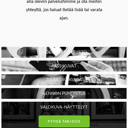
alla oleviin palveluihimme ja ota meihin
yhteyttä, jos haluat tietää lisää tai varata
ajan.
VIDEOFILMIEN SIIRTO
PASSIKUVAT
TILAA DIGIKUVIA
KENNON PUHDISTUS
VALOKUVA-NÄYTTELYT
PYYDÄ TARJOUS