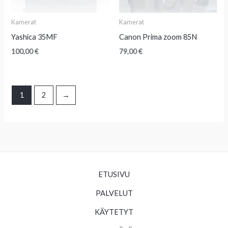
Kamerat
Kamerat
Yashica 35MF
Canon Prima zoom 85N
100,00
€
79,00
€
1
2
→
ETUSIVU
PALVELUT
KÄYTETYT