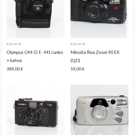
Kamerat
Kamerat
Olympus OM-D E -M1 runko
Minolta Riva Zoom 90 EX
+ kahva
(QD)
389,00
€
59,00
€