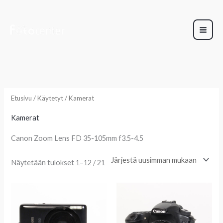
Siirry
sisältöön
Sorted
by
latest
Etusivu
/
Käytetyt
/ Kamerat
Kamerat
Canon Zoom Lens FD 35-105mm f3.5-4.5
Näytetään tulokset 1–12 / 21