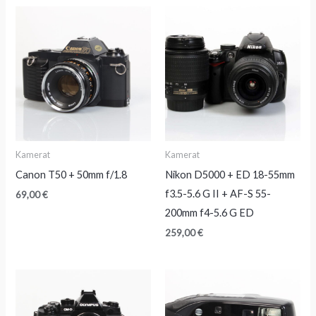
Kamerat
Kamerat
Canon T50 + 50mm f/1.8
Nikon D5000 + ED 18-55mm
f3.5-5.6 G II + AF-S 55-
69,00
€
200mm f4-5.6 G ED
259,00
€