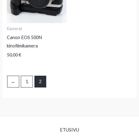
Kamerat
Canon EOS 500N
kinofilmikamera
50,00
€
←
1
2
ETUSIVU