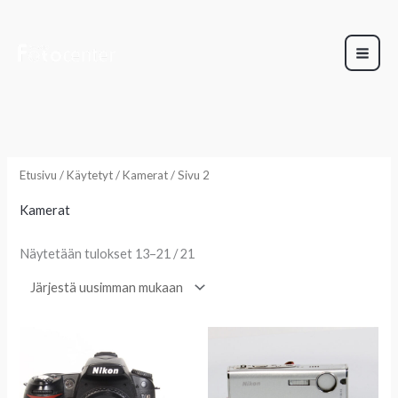
Siirry
sisältöön
Sorted
by
latest
Etusivu
/
Käytetyt
/
Kamerat
/ Sivu 2
Kamerat
Näytetään tulokset 13–21 / 21