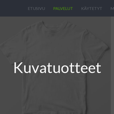
ETUSIVU
PALVELUT
KÄYTETYT
M
Kuvatuotteet