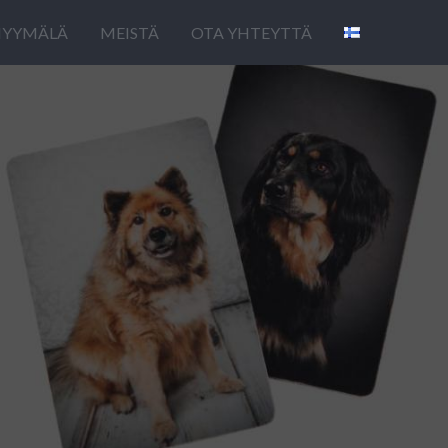
YYMÄLÄ
MEISTÄ
OTA YHTEYTTÄ