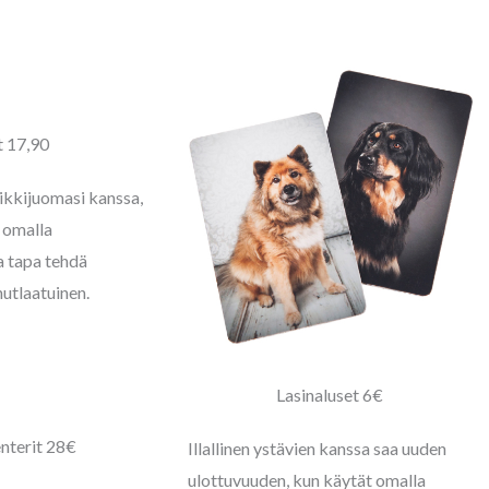
 17,90
sikkijuomasi kanssa,
 omalla
a tapa tehdä
nutlaatuinen.
Lasinaluset 6€
nterit 28€
Illallinen ystävien kanssa saa uuden
ulottuvuuden, kun käytät omalla