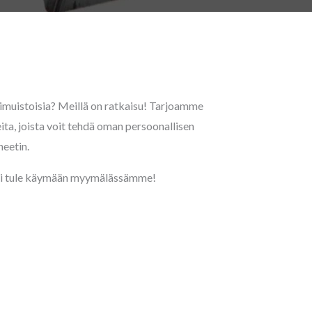
kimuistoisia? Meillä on ratkaisu! Tarjoamme
ta, joista voit tehdä oman persoonallisen
neetin.
 tai tule käymään myymälässämme!