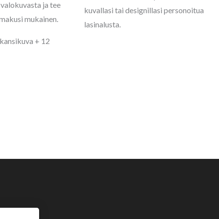
 valokuvasta ja tee
kuvallasi tai designillasi personoitua
 makusi mukainen.
lasinalusta.
1 kansikuva + 12