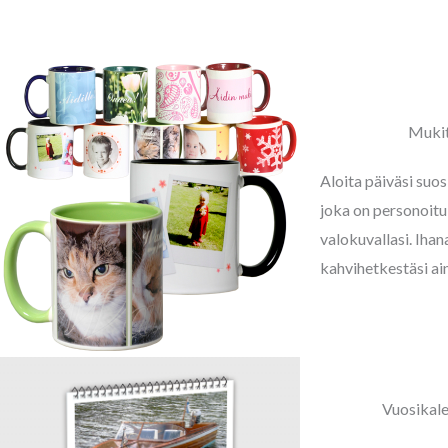
Mukit
Aloita päiväsi suo
joka on personoitu
valokuvallasi. Ihan
kahvihetkestäsi ai
Vuosikale