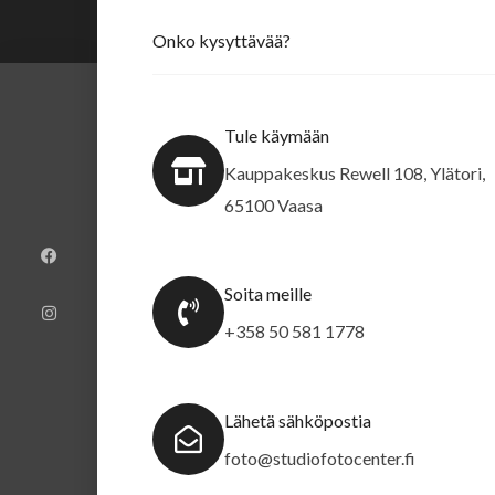
Onko kysyttävää?
Tule käymään
Kauppakeskus Rewell 108, Ylätori,
65100 Vaasa
F
I
a
n
c
s
e
t
b
a
Soita meille
o
g
o
r
k
a
+358 50 581 1778
m
Lähetä sähköpostia
foto@studiofotocenter.fi