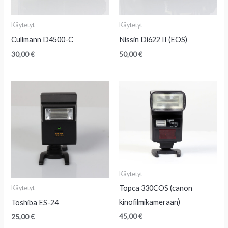
Käytetyt
Käytetyt
Cullmann D4500-C
Nissin Di622 II (EOS)
30,00
€
50,00
€
Käytetyt
Topca 330COS (canon
Käytetyt
kinofilmikameraan)
Toshiba ES-24
45,00
€
25,00
€