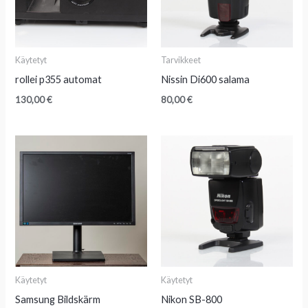
Käytetyt
Tarvikkeet
rollei p355 automat
Nissin Di600 salama
130,00
€
80,00
€
Käytetyt
Käytetyt
Samsung Bildskärm
Nikon SB-800