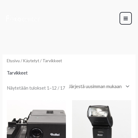
Siirry
sisältöön
Sorted
by
latest
Etusivu
/
Käytetyt
/ Tarvikkeet
Tarvikkeet
Näytetään tulokset 1–12 / 17