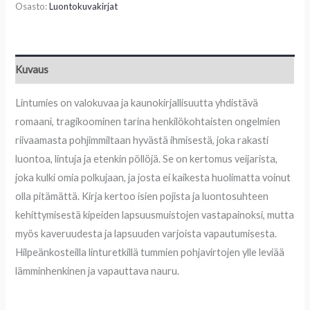
Osasto:
Luontokuvakirjat
Kuvaus
Lintumies on valokuvaa ja kaunokirjallisuutta yhdistävä
romaani, tragikoominen tarina henkilökohtaisten ongelmien
riivaamasta pohjimmiltaan hyvästä ihmisestä, joka rakasti
luontoa, lintuja ja etenkin pöllöjä. Se on kertomus veijarista,
joka kulki omia polkujaan, ja josta ei kaikesta huolimatta voinut
olla pitämättä. Kirja kertoo isien pojista ja luontosuhteen
kehittymisestä kipeiden lapsuusmuistojen vastapainoksi, mutta
myös kaveruudesta ja lapsuuden varjoista vapautumisesta.
Hilpeänkosteilla linturetkillä tummien pohjavirtojen ylle leviää
lämminhenkinen ja vapauttava nauru.