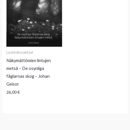
Luontokuvakirjat
Näkymättömien lintujen
metsä – De osynliga
fåglarnas skog – Johan
Geisor
26,00
€