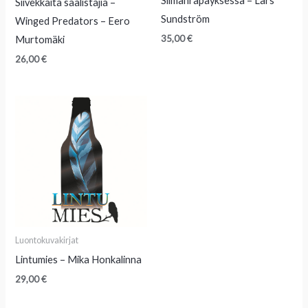
Silmänräpäyksessä – Lars
Siivekkäitä saalistajia –
Sundström
Winged Predators – Eero
35,00
€
Murtomäki
26,00
€
Luontokuvakirjat
Lintumies – Mika Honkalinna
29,00
€