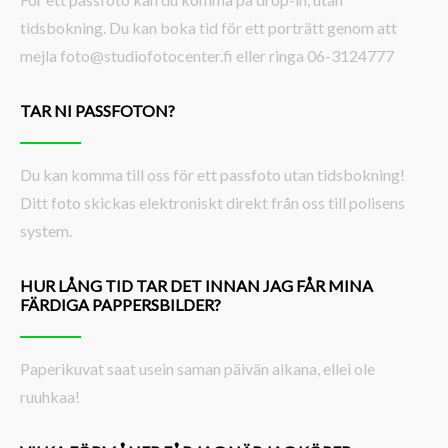
tidsbokning. Du kan boka tid för ett porträtt genom att
mejla foto@studiofotocenter.fi eller ringa 06-3124777
TAR NI PASSFOTON?
Du kan komma till oss för ett passfoto utan tidsbokning!
Ditt foto skickas elektroniskt direkt från oss till polisens
system.
HUR LÅNG TID TAR DET INNAN JAG FÅR MINA
FÄRDIGA PAPPERSBILDER?
Paperikuvat saat usein saman päivän aikana, ellei ole
ruuhkaa!