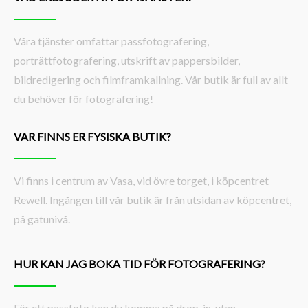
Våra tjänster omfattar passfotografering,
porträttfotografering, utskrift av pappersbilder,
bildredigering och filmframkallning. Vår butik är full av allt
du behöver för fotografering!
VAR FINNS ER FYSISKA BUTIK?
Vi finns i centrum av Vasa, vid övre torget, i köpcentret
Rewell. Ingången till vår butik är från utsidan av köpcentret,
på gatunivå.
HUR KAN JAG BOKA TID FÖR FOTOGRAFERING?
För ett passfoto kan du komma på drop-in, utan