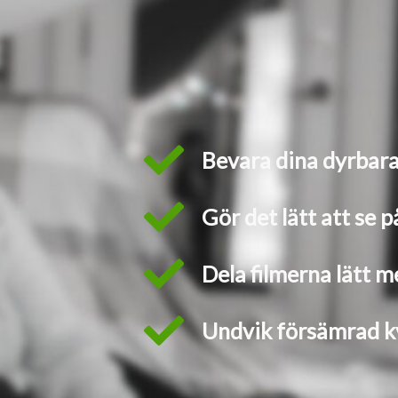
Bevara dina dyrbar
Gör det lätt att se p
Dela filmerna lätt m
Undvik försämrad kv