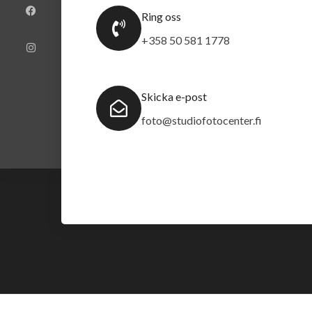
c
s
e
t
Ring oss
b
a
o
g
+358 50 581 1778
o
r
k
a
m
Skicka e-post
foto@studiofotocenter.fi