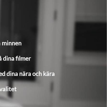
a minnen
å dina filmer
ed dina nära och kära
alitet