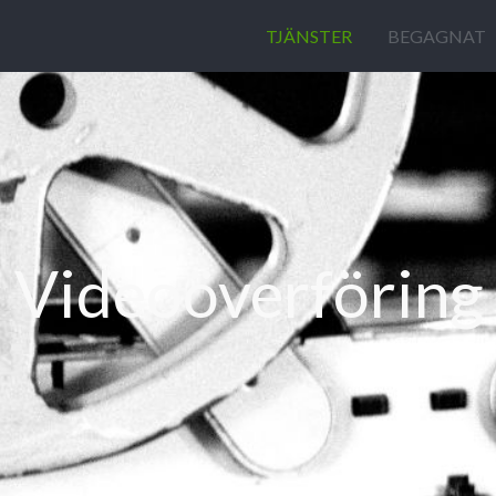
TJÄNSTER
BEGAGNAT
Videoöverföring