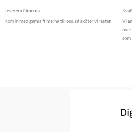
Leverera filmerna
Kval
Kom in med gamla filmerna till oss, så sköter vi resten.
Vi a
överf
som 