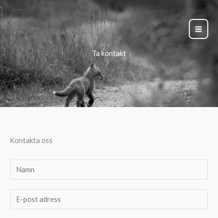
Hoppa
till
innehåll
Ta kontakt
Kontakta oss
N
a
m
E
n
-