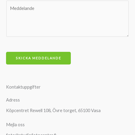
*
p
M
o
e
s
d
t
d
*
e
l
a
SKICKA MEDDELANDE
n
d
e
*
Kontaktuppgifter
Adress
Köpcentret Rewell 108, Övre torget, 65100 Vasa
Mejla oss