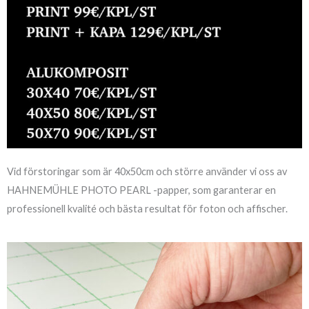
Vid förstoringar som är 40x50cm och större använder vi oss av
HAHNEMÜHLE PHOTO PEARL -papper, som garanterar en
professionell kvalité och bästa resultat för foton och affischer.