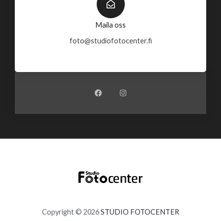
Maila oss
foto@studiofotocenter.fi
F
I
a
n
c
s
e
t
b
a
o
g
o
r
k
a
m
Copyright © 2026
STUDIO FOTOCENTER