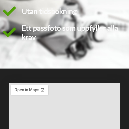
Utan tidsbokning
Ett passfoto som uppfyller alla
krav