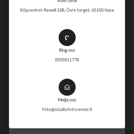
Kom förbi
Köpcentret Rewell 108, Övre torget, 65100 Vasa
Ring oss
0505811778
Mejla oss
foto@studiofotocenter.fi
F
I