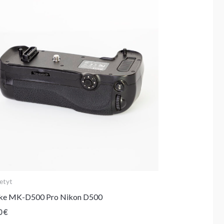
etyt
ke MK-D500 Pro Nikon D500
0
€