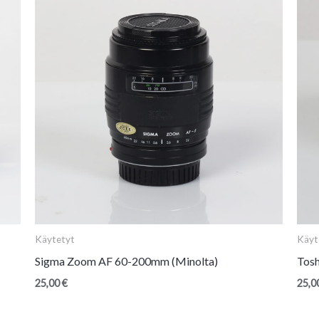
Käytetyt
Käyt
Sigma Zoom AF 60-200mm (Minolta)
Tosh
25,00
€
25,0