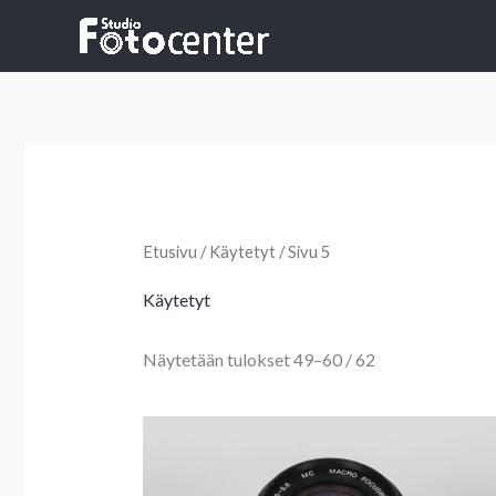
Siirry
sisältöön
Sorted
by
latest
Etusivu
/
Käytetyt
/ Sivu 5
Käytetyt
Näytetään tulokset 49–60 / 62