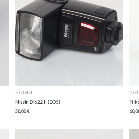
Käytetyt
Käyt
Nissin Di622 II (EOS)
Nik
50,00
€
60,0