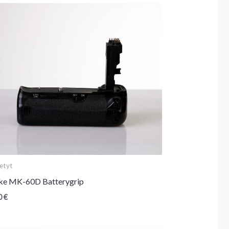
etyt
ke MK-60D Batterygrip
0
€