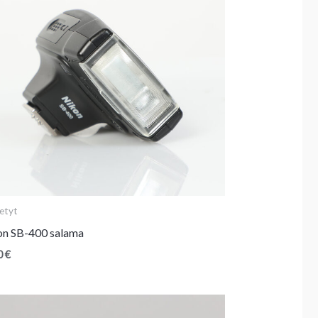
etyt
on SB-400 salama
0
€