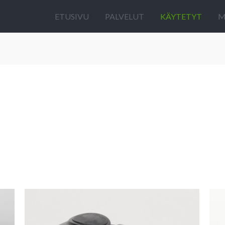
ETUSIVU
PALVELUT
KÄYTETYT
M