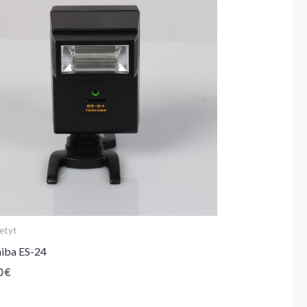
etyt
iba ES-24
0
€