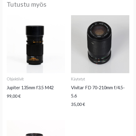
Tutustu myös
Objektiivit
Käytetyt
Jupiter 135mm f3.5 M42
Vivitar FD 70-210mm f/4.5-
5.6
99,00
€
35,00
€